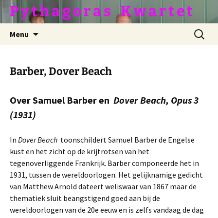
Ga
P y t h a g o r a s ­­­ ­ ­ K w a r t e t
naar
de
Zoeken
Menu
inhoud
naar:
Barber, Dover Beach
Over Samuel Barber en
Dover Beach, Opus 3
(1931)
In
Dover Beach
toonschildert Samuel Barber de Engelse
kust en het zicht op de krijtrotsen van het
tegenoverliggende Frankrijk. Barber componeerde het in
1931, tussen de wereldoorlogen. Het gelijknamige gedicht
van Matthew Arnold dateert weliswaar van 1867 maar de
thematiek sluit beangstigend goed aan bij de
wereldoorlogen van de 20e eeuw en is zelfs vandaag de dag