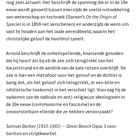
nog zeer actueel. Het beschrijft de spanning die er in de 19e
eeuw wordt gevoeld tussen enerzijds de snelle ontwikkeling
van wetenschap en techniek (Darwin’s
On the Origin of
Species
is in 1859 net verschenen) en anderzijds de wens om
vast te houden aan het oude wereldbeeld, waarin het
christelijke geloof de hoofdrol speelt.
Arnold beschrijft de onheilspellende, knarsende geluiden
die hij hoort als bij eb de zee zich terugtrekt van het
kiezelstrand en de aanblik van de kale rotsen overblijft. De
zee is hier een metafoor voor het geloof en de dichter is
bang dat, als het geloof zich terugtrekt, er een kille en
nihilistische toekomst in het verschiet ligt. Voorzag hij de
opkomst van de radicale en anti-religieuze ideologieën in
de 20e eeuw (communisme en fascisme) en de
onvoorstelbare ellende die ze hebben veroorzaakt?
Samuel Barber (1910-1981) – Dover Beach
Opus 3 voor
bariton en strijkkwartet