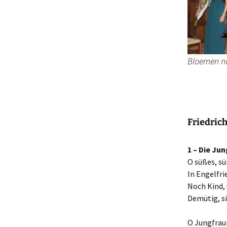
Bloemen na
Friedric
1 – Die Ju
O süßes, sü
In Engelfr
Noch Kind, 
Demütig, si
O Jungfraun