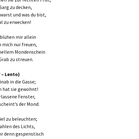
Sarg zu decken,
warst und was du bist,
l zu erwecken!
blühen mir allein
 mich nur freuen,
 hellem Mondenschein
 Grab zu streuen.
V – Lento)
inab in die Gasse;
n hat sie gewohnt!
rlassene Fenster,
scheint’s der Mond.
viel zu beleuchten;
ahlen des Lichts,
hr denn gespenstisch