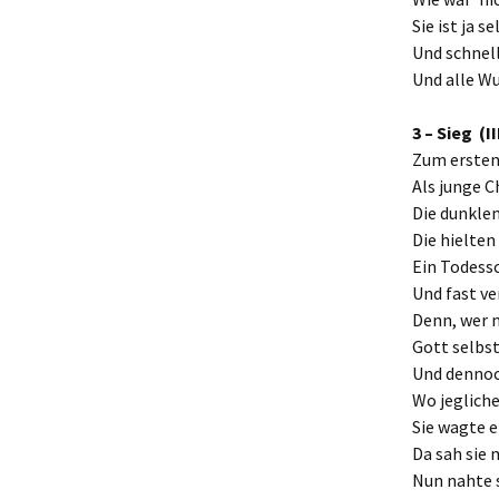
Sie ist ja s
Und schnell
Und alle Wu
3 – Sieg (I
Zum ersten
Als junge C
Die dunklen
Die hielten
Ein Todess
Und fast ve
Denn, wer n
Gott selbst,
Und dennoch
Wo jegliche
Sie wagte e
Da sah sie 
Nun nahte 