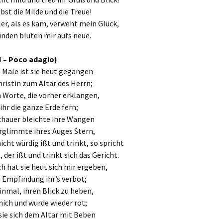
elbst die Milde und die Treue!
er, als es kam, verweht mein Glück,
nden bluten mir aufs neue.
II – Poco adagio)
 Male ist sie heut gegangen
hristin zum Altar des Herrn;
 Worte, die vorher erklangen,
 ihr die ganze Erde fern;
chauer bleichte ihre Wangen
rglimmte ihres Auges Stern,
icht würdig ißt und trinkt, so spricht
 der ißt und trinkt sich das Gericht.
 hat sie heut sich mir ergeben,
 Empfindung ihr’s verbot;
inmal, ihren Blick zu heben,
mich und wurde wieder rot;
sie sich dem Altar mit Beben