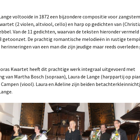
kerk Boxtel
Herzogenberg, Op. 42/1
Lange voltooide in 1872 een bijzondere compositie voor zangstem
Duitsland Tour juli 2018
wartet (2 violen, altviool, cello) en harp op gedichten van (Christi
De Lange, Kwartet Op. 18
ebbel. Van de 11 gedichten, waarvan de teksten hieronder vermeld
2017 en 2016
2-9-2017 De Lange
en Adagio Op. 7
concert
r 8 getoonzet. De prachtig romantische melodieën in rustige tempi
 herinneringen van een man die zijn jeudige maar reeds overleden 
2015 en 2014
21-11-2015 Asml
Samuel de Lange, ´Ein
8-10-2016 Boxtel
Muziekgebouw
frühes Liebesleben´
2013 en daarvoor
1-11-2013 Toneel Mierlo
3-7-2016 Beeldentuin
5-7-2015 Beeldentuin
Rauchenecker, 1e
oras Kwartet heeft dit prachtige werk integraal uitgevoerd met
kwartet
6-10-2013
g van Martha Bosch (sopraan), Laura de Lange (harppartij op pia
5-6-2016 Willibrordus
8-2-2015 Afscheid Ariël
HuiskamerRondo
 Campen (viool). Laura en Adeline zijn beiden betachterkleinnicht
Schönberg, kwartet in D
Lange.
22-5-2016 Knoptoren
3-12-2014 Asml charity
9-6-2013 Beeldentuin
5-10-2014
6-6-2013 Lambertuskerk
HuiskamerRondo
1-3-2007 Samuel en
31-8-2014 Artspace
Daniël de Lange
Flipside