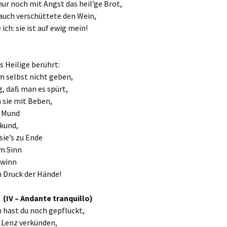
r noch mit Angst das heil’ge Brot,
 auch verschüttete den Wein,
ich: sie ist auf ewig mein!
 Heilige berührt:
m selbst nicht geben,
g, daß man es spürt,
h sie mit Beben,
r Mund
 kund,
sie’s zu Ende
m Sinn
ewinn
n Druck der Hände!
 (IV – Andante tranquillo)
 hast du noch gepflückt,
 Lenz verkünden,