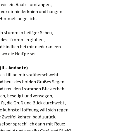
, wie ein Raub – umfangen,
 vor dir niederknien und hangen
Himmelsangesicht.
ch stumm in heil’ger Scheu,
rdest fromm erglühen,
nd kindlich bei mir niederknieen
 wo die Heil’ge sei.
(II – Andante)
ie still an mir vorüberschwebt
nd beut des holden Grußes Segen
nd treu den frommen Blick erhebt,
ch, beseligt und verwegen,
ei’s, die Gruß und Blick durchwebt,
e kühnste Hoffnung will sich regen.
 Zweifel kehren bald zurück,
selber sprech’ ich dann mit Reue:
cht mild und treu ihr Gruß und Blick?