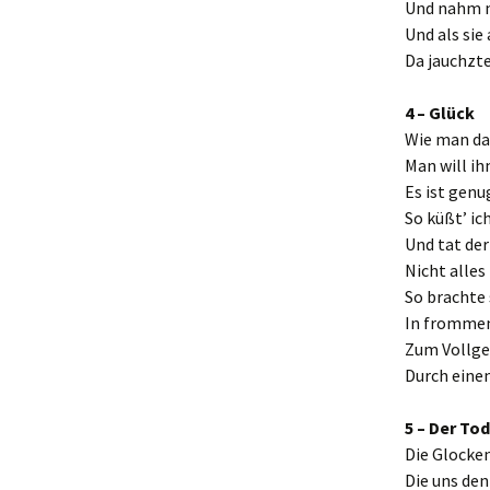
Und nahm nu
Und als sie
Da jauchzte 
4 – Glück
Wie man das
Man will ih
Es ist genu
So küßt’ ic
Und tat de
Nicht alles
So brachte 
In fromme
Zum Vollg
Durch eine
5 – Der Tod
Die Glocken
Die uns den