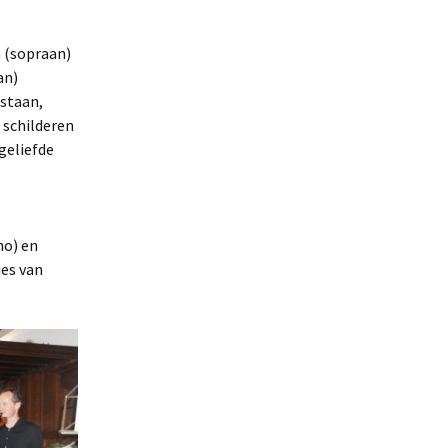
 (sopraan)
an)
 staan,
 schilderen
geliefde
no) en
jes van