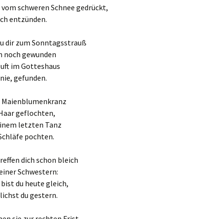
, vom schweren Schnee gedrückt,
ich entzünden.
du dir zum Sonntagsstrauß
en noch gewunden
Duft im Gotteshaus
 nie, gefunden.
er Maienblumenkranz
 Haar geflochten,
deinem letzten Tanz
Schläfe pochten.
reffen dich schon bleich
einer Schwestern:
bist du heute gleich,
lichst du gestern.
n sie zur rechten Frist,