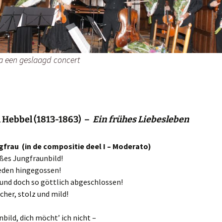
25-5-2014 Willibrordus
 een geslaagd concert
h Hebbel (1813-1863) –
Ein frühes Liebesleben
ngfrau (in de compositie deel I – Moderato)
ßes Jungfraunbild!
ieden hingegossen!
und doch so göttlich abgeschlossen!
cher, stolz und mild!
bild, dich möcht’ ich nicht –