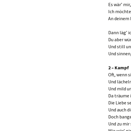
Es wär’ mir
Ich möchte
An deinem 
Dann läg’ i
Du aber wü
Und still u
Und sinnen,
2 – Kampf 
Oft, wenn s
Und lächel
Und mild u
Da träume i
Die Liebe s
Und auch di
Doch bange
Und zu mir 
Wie wär’ ni