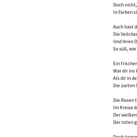
Doch nicht
In Farben s
Auch hast 
Die Veilch
Und ihren 
So süß, wie
Ein frisch
War dir ins
Als dir in 
Die zarten 
Die Rosen t
Im Kreise d
Der weißen 
Der roten g
Doch komme