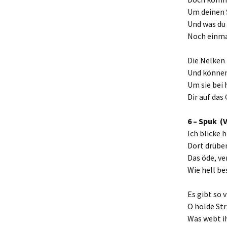
Um deinen 
Und was du 
Noch einma
Die Nelken 
Und können
Um sie bei
Dir auf das
6 – Spuk (
Ich blicke h
Dort drübe
Das öde, ve
Wie hell be
Es gibt so 
O holde Str
Was webt i