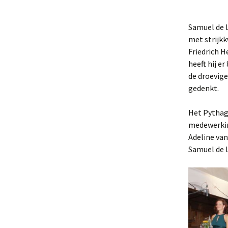
Strijkkwartet in beeld
Samuel de 
met strijkk
Friedrich H
heeft hij e
de droevige
gedenkt.
Het Pythag
medewerkin
Adeline van
Samuel de 