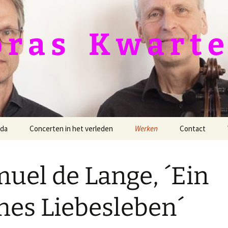
 a s ­­­ ­ ­ K w a r t e
da
Concerten in het verleden
Werken
Contact
Duitsland Tour 2026
Barber, Dover Beach
uel de Lange, ´Ein
24-11-2024 Van
Bush, Farewell Earth’s
Goghkerkje
bliss
hes Liebesleben´
12-11-2023 Knoptoren
Dvořák, Op. 96
25-09-2021 Protestantse
Filippenko, 2e kwartet