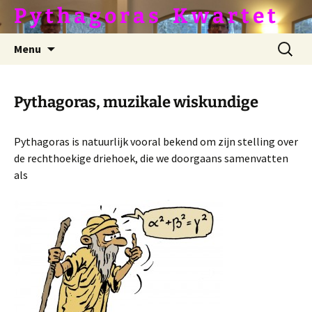
Ga
P y t h a g o r a s ­­­ ­ ­ K w a r t e t
naar
de
Zoeken
Menu
inhoud
naar:
Pythagoras, muzikale wiskundige
Pythagoras is natuurlijk vooral bekend om zijn stelling over
de rechthoekige driehoek, die we doorgaans samenvatten
als