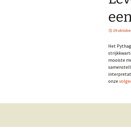
een
Strijkkwartet in beeld
29 oktobe
Het Pythag
strijkkwar
mooiste mu
samenstell
interpretat
onze
volge