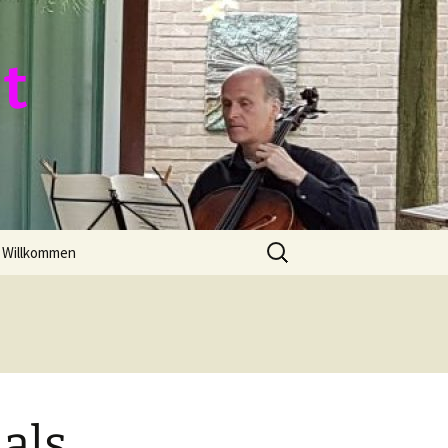
 t
Zoeken
Willkommen
naar:
als