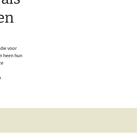
en
die voor
en heen hun
ze
n