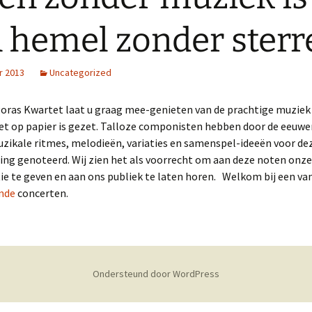
kerk Boxtel
 hemel zonder sterr
Herzogenberg, Op. 42/1
Duitsland Tour juli 2018
De Lange, Kwartet Op. 18
r 2013
2017 en 2016
Uncategorized
2-9-2017 De Lange
en Adagio Op. 7
concert
2015 en 2014
21-11-2015 Asml
Samuel de Lange, ´Ein
oras Kwartet laat u graag mee-genieten van de prachtige muziek 
8-10-2016 Boxtel
Muziekgebouw
frühes Liebesleben´
tet op papier is gezet. Talloze componisten hebben door de eeuw
2013 en daarvoor
1-11-2013 Toneel Mierlo
zikale ritmes, melodieën, variaties en samenspel-ideeën voor de
3-7-2016 Beeldentuin
5-7-2015 Beeldentuin
Rauchenecker, 1e
kwartet
ing genoteerd. Wij zien het als voorrecht om aan deze noten onze
6-10-2013
ie te geven en aan ons publiek te laten horen. Welkom bij een va
5-6-2016 Willibrordus
8-2-2015 Afscheid Ariël
HuiskamerRondo
Schönberg, kwartet in D
nde
concerten.
22-5-2016 Knoptoren
3-12-2014 Asml charity
9-6-2013 Beeldentuin
5-10-2014
6-6-2013 Lambertuskerk
HuiskamerRondo
1-3-2007 Samuel en
Ondersteund door WordPress
31-8-2014 Artspace
Daniël de Lange
Flipside