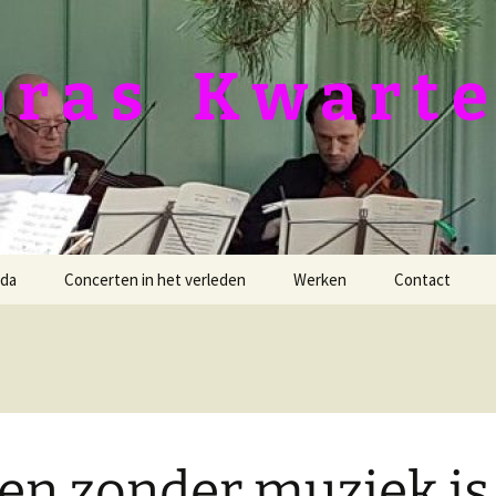
 a s ­­­ ­ ­ K w a r t e
da
Concerten in het verleden
Werken
Contact
Duitsland Tour 2026
Barber, Dover Beach
24-11-2024 Van
Bush, Farewell Earth’s
Goghkerkje
bliss
12-11-2023 Knoptoren
Dvořák, Op. 96
en zonder muziek is 
25-09-2021 Protestantse
Filippenko, 2e kwartet