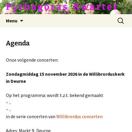
Ga
P y t h a g o r a s ­­­ ­ ­ K w a r t e t
naar
de
Zoeken
Menu
inhoud
naar:
Agenda
Onze volgende concerten:
Zondagmiddag 15 november 2026 in de Willibrorduskerk
in Deurne
Op het programma: wordt t.z.t. bekend gemaakt
– ..
– ..
in de serie concerten van
Willibrordus concerten
Adres: Markt 9, Deurne