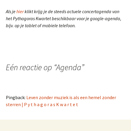
Als je
hier
klikt krijg je de steeds actuele concertagenda van
het Pythagoras Kwartet beschikbaar voor je google-agenda,
bijv. op je tablet of mobiele telefoon.
Eén reactie op “
Agenda
”
Pingback:
Leven zonder muziek is als een hemel zonder
sterren | P y t h a g o r a s K w a r t e t