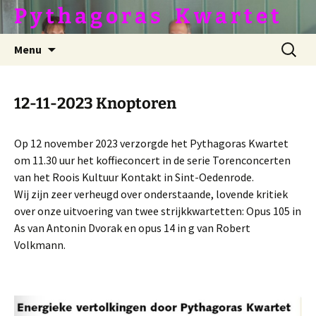
Ga
P y t h a g o r a s ­­­ ­ ­ K w a r t e t
naar
de
Zoeken
Menu
inhoud
naar:
12-11-2023 Knoptoren
Op 12 november 2023 verzorgde het Pythagoras Kwartet
om 11.30 uur het koffieconcert in de serie Torenconcerten
van het Roois Kultuur Kontakt in Sint-Oedenrode.
Wij zijn zeer verheugd over onderstaande, lovende kritiek
over onze uitvoering van twee strijkkwartetten: Opus 105 in
As van Antonin Dvorak en opus 14 in g van Robert
Volkmann.