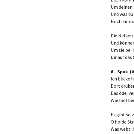
Um deinen 
Und was du 
Noch einma
Die Nelken 
Und können
Um sie bei
Dir auf das
6 – Spuk (
Ich blicke h
Dort drübe
Das öde, ve
Wie hell be
Es gibt so 
O holde Str
Was webt i