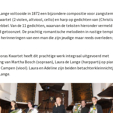
kerk Boxtel
Herzogenberg, Op. 42/1
Lange voltooide in 1872 een bijzondere compositie voor zangstem
Duitsland Tour juli 2018
wartet (2 violen, altviool, cello) en harp op gedichten van (Christi
De Lange, Kwartet Op. 18
ebbel. Van de 11 gedichten, waarvan de teksten hieronder vermeld
2017 en 2016
2-9-2017 De Lange
en Adagio Op. 7
concert
r 8 getoonzet. De prachtig romantische melodieën in rustige tempi
 herinneringen van een man die zijn jeudige maar reeds overleden 
2015 en 2014
21-11-2015 Asml
Samuel de Lange, ´Ein
8-10-2016 Boxtel
Muziekgebouw
frühes Liebesleben´
2013 en daarvoor
1-11-2013 Toneel Mierlo
3-7-2016 Beeldentuin
5-7-2015 Beeldentuin
Rauchenecker, 1e
oras Kwartet heeft dit prachtige werk integraal uitgevoerd met
kwartet
6-10-2013
g van Martha Bosch (sopraan), Laura de Lange (harppartij op pia
5-6-2016 Willibrordus
8-2-2015 Afscheid Ariël
HuiskamerRondo
 Campen (viool). Laura en Adeline zijn beiden betachterkleinnicht
Schönberg, kwartet in D
Lange.
22-5-2016 Knoptoren
3-12-2014 Asml charity
9-6-2013 Beeldentuin
5-10-2014
6-6-2013 Lambertuskerk
HuiskamerRondo
1-3-2007 Samuel en
31-8-2014 Artspace
Daniël de Lange
Flipside