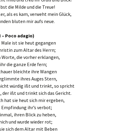
elbst die Milde und die Treue!
er, als es kam, verweht mein Glück,
nden bluten mir aufs neue.
II – Poco adagio)
 Male ist sie heut gegangen
hristin zum Altar des Herrn;
 Worte, die vorher erklangen,
 ihr die ganze Erde fern;
chauer bleichte ihre Wangen
rglimmte ihres Auges Stern,
icht würdig ißt und trinkt, so spricht
 der ißt und trinkt sich das Gericht.
 hat sie heut sich mir ergeben,
 Empfindung ihr’s verbot;
inmal, ihren Blick zu heben,
mich und wurde wieder rot;
sie sich dem Altar mit Beben