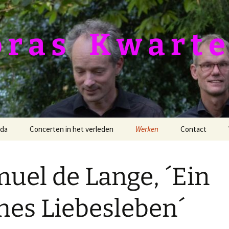
 a s ­­­ ­ ­ K w a r t e
da
Concerten in het verleden
Werken
Contact
Duitsland Tour 2026
Barber, Dover Beach
uel de Lange, ´Ein
24-11-2024 Van
Bush, Farewell Earth’s
Goghkerkje
bliss
hes Liebesleben´
12-11-2023 Knoptoren
Dvořák, Op. 96
25-09-2021 Protestantse
Filippenko, 2e kwartet