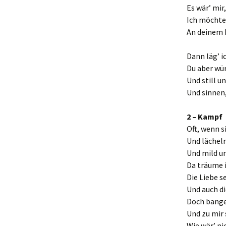
Es wär’ mir
Ich möchte
An deinem 
Dann läg’ i
Du aber wü
Und still u
Und sinnen,
2 – Kampf 
Oft, wenn s
Und lächel
Und mild u
Da träume i
Die Liebe s
Und auch di
Doch bange
Und zu mir 
Wie wär’ ni