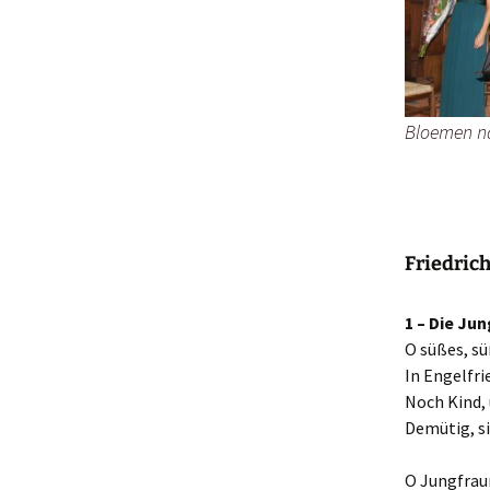
Bloemen na
Friedric
1 – Die Ju
O süßes, sü
In Engelfr
Noch Kind, 
Demütig, si
O Jungfraun