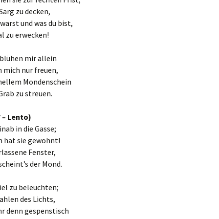
Sarg zu decken,
warst und was du bist,
l zu erwecken!
blühen mir allein
 mich nur freuen,
 hellem Mondenschein
 Grab zu streuen.
V – Lento)
inab in die Gasse;
n hat sie gewohnt!
rlassene Fenster,
scheint’s der Mond.
viel zu beleuchten;
ahlen des Lichts,
hr denn gespenstisch