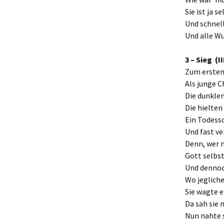
Sie ist ja s
Und schnell
Und alle Wu
3 – Sieg (I
Zum ersten
Als junge C
Die dunklen
Die hielten
Ein Todess
Und fast ve
Denn, wer n
Gott selbst,
Und dennoch
Wo jegliche
Sie wagte e
Da sah sie 
Nun nahte 