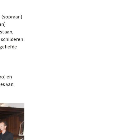
 (sopraan)
an)
 staan,
 schilderen
geliefde
no) en
jes van