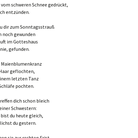
, vom schweren Schnee gedrückt,
ich entzünden.
du dir zum Sonntagsstrauß
en noch gewunden
Duft im Gotteshaus
 nie, gefunden.
er Maienblumenkranz
 Haar geflochten,
deinem letzten Tanz
Schläfe pochten.
reffen dich schon bleich
einer Schwestern:
bist du heute gleich,
lichst du gestern.
n sie zur rechten Frist,