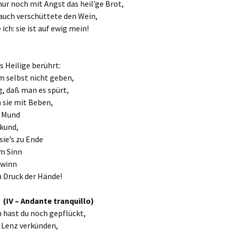
r noch mit Angst das heil’ge Brot,
 auch verschüttete den Wein,
ich: sie ist auf ewig mein!
 Heilige berührt:
m selbst nicht geben,
g, daß man es spürt,
h sie mit Beben,
r Mund
 kund,
sie’s zu Ende
m Sinn
ewinn
n Druck der Hände!
 (IV – Andante tranquillo)
 hast du noch gepflückt,
 Lenz verkünden,