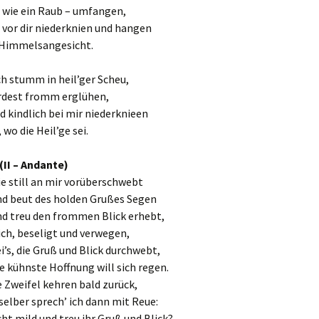
, wie ein Raub – umfangen,
 vor dir niederknien und hangen
Himmelsangesicht.
ch stumm in heil’ger Scheu,
rdest fromm erglühen,
nd kindlich bei mir niederknieen
 wo die Heil’ge sei.
(II – Andante)
ie still an mir vorüberschwebt
nd beut des holden Grußes Segen
nd treu den frommen Blick erhebt,
ch, beseligt und verwegen,
ei’s, die Gruß und Blick durchwebt,
e kühnste Hoffnung will sich regen.
 Zweifel kehren bald zurück,
selber sprech’ ich dann mit Reue:
cht mild und treu ihr Gruß und Blick?