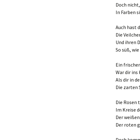
Doch nicht
In Farben s
Auch hast 
Die Veilch
Und ihren 
So süß, wie
Ein frisch
War dir ins
Als dir in 
Die zarten 
Die Rosen t
Im Kreise d
Der weißen 
Der roten g
Doch komme