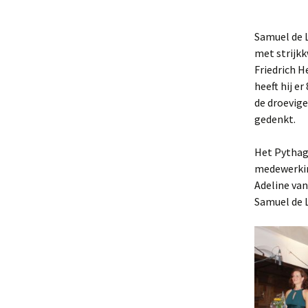
Strijkkwartet in beeld
Samuel de 
met strijkk
Friedrich H
heeft hij e
de droevige
gedenkt.
Het Pythag
medewerkin
Adeline van
Samuel de 