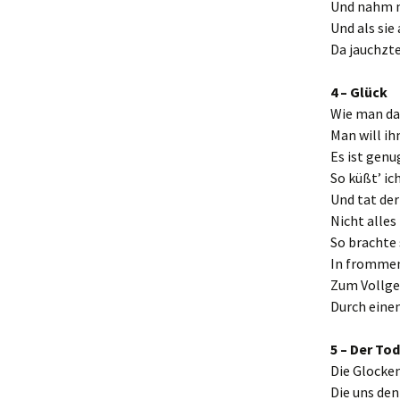
Und nahm nu
Und als sie
Da jauchzte 
4 – Glück
Wie man das
Man will ih
Es ist genu
So küßt’ ic
Und tat de
Nicht alles
So brachte 
In fromme
Zum Vollg
Durch eine
5 – Der Tod
Die Glocken
Die uns den