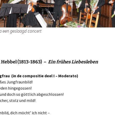
25-5-2014 Willibrordus
 een geslaagd concert
h Hebbel (1813-1863) –
Ein frühes Liebesleben
ngfrau (in de compositie deel I – Moderato)
ßes Jungfraunbild!
ieden hingegossen!
und doch so göttlich abgeschlossen!
cher, stolz und mild!
bild, dich möcht’ ich nicht –