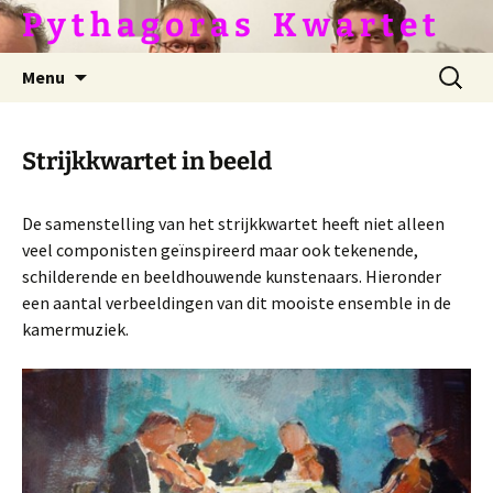
Ga
P y t h a g o r a s ­­­ ­ ­ K w a r t e t
naar
de
Zoeken
Menu
inhoud
naar:
Strijkkwartet in beeld
De samenstelling van het strijkkwartet heeft niet alleen
veel componisten geïnspireerd maar ook tekenende,
schilderende en beeldhouwende kunstenaars. Hieronder
een aantal verbeeldingen van dit mooiste ensemble in de
kamermuziek.