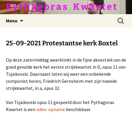
Ga
P y t h a g o r a s ­­­ ­ ­ K w a r t e t
naar
de
Zoeken
Menu
inhoud
naar:
25-09-2021 Protestantse kerk Boxtel
Op deze zatermiddag weerklinkt in de fijne akoestiek van de
goed gevulde kerk het eerste strijkkwartet in D, opus 11 van
Tsjaikovski. Daarnaast laten wij weer een onbekende
componist horen, Friedrich Gernsheim met zijn tweede
strijkkwartet, in a, opus 32.
Van Tsjaikovski opus 11 gespeeld door het Pythagoras
Kwartet is een
video-opname
beschikbaar.