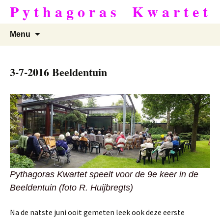
Ga
P y t h a g o r a s ­­­ ­ ­ K w a r t e t
naar
de
Zoeken
Menu
inhoud
naar:
3-7-2016 Beeldentuin
Pythagoras Kwartet speelt voor de 9e keer in de
Beeldentuin (foto R. Huijbregts)
Na de natste juni ooit gemeten leek ook deze eerste