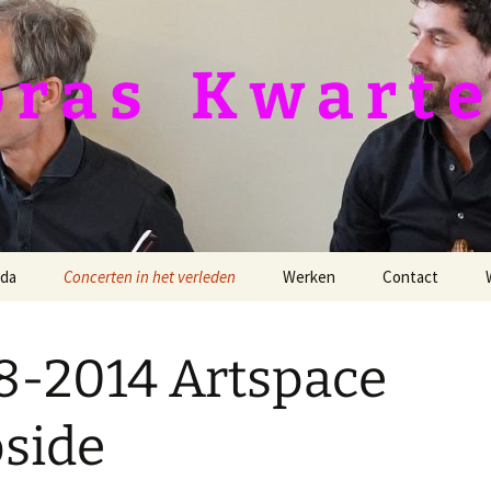
 a s ­­­ ­ ­ K w a r t e
da
Concerten in het verleden
Werken
Contact
Duitsland Tour 2026
Barber, Dover Beach
8-2014 Artspace
24-11-2024 Van
Bush, Farewell Earth’s
Goghkerkje
bliss
pside
12-11-2023 Knoptoren
Dvořák, Op. 96
25-09-2021 Protestantse
Filippenko, 2e kwartet