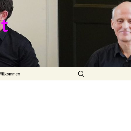
 t
Zoeken
Willkommen
naar: