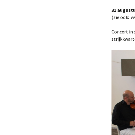
31 augustu
Strijkkwartet in beeld
(zie ook: w
Concert in
strijkkwart