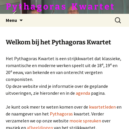
Ga
P y t h a g o r a s ­­­ ­ ­ K w a r t e t
naar
de
Zoeken
Menu
inhoud
naar:
Welkom bij het Pythagoras Kwartet
Het Pythagoras Kwartet is een strijkkwartet dat klassieke,
e
e
romantische en moderne werken speelt uit de 18
, 19
en
e
20
eeuw, van bekende en van onterecht vergeten
componisten.
Op deze website vind je informatie over de geplande
uitvoeringen, zie hieronder en in de
agenda
pagina.
Je kunt ook meer te weten komen over de
kwartetleden
en
de naamgever van het
Pythagoras
kwartet. Verder
verzamelen we op onze website
mooie spreuken
over
muziek en
afbeeldingen
van het strijkkwartet.