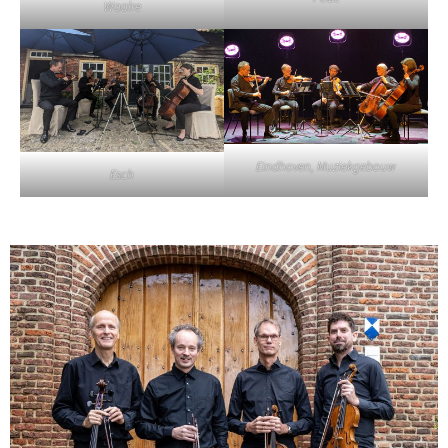
Waalre
Eindhoven, Muziekgebouw
Esch