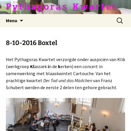
Ga
P y t h a g o r a s ­­­ ­ ­ K w a r t e t
naar
de
Zoeken
Menu
inhoud
naar:
8-10-2016 Boxtel
Het Pythagoras Kwartet verzorgde onder auspiciën van Klik
(werkgroep
Kl
assiek
i
n de
k
erken) een concert in
samenwerking met blaaskwintet Cartouche. Van het
prachtige kwartet
Der Tod und das Mädchen
van Franz
Schubert werden de eerste 2 delen ten gehore gebracht.